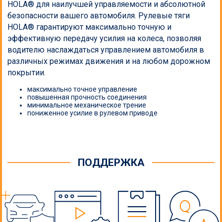
HOLA® для наилучшей управляемости и абсолютной
Рулевые тяги
безопасности вашего автомобиля. Рулевые тяги
HOLA® гарантируют максимально точную и
Стойки стабилизатора
эффективную передачу усилия на колеса, позволяя
водителю наслаждаться управлением автомобиля в
Отбойники амортизатора
различных режимах движения и на любом дорожном
покрытии.
Ступицы
максимально точное управление
Комплекты ремня ГРМ
повышенная прочность соединения
минимальное механическое трение
пониженное усилие в рулевом приводе
Ролики и натяжители
Цилиндры
ПОДДЕРЖКА