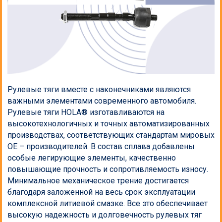
Шарниры равных угловых скоростей
Щетки стеклоочистителя
Опоры стоек передней подвески
Рулевые тяги вместе с наконечниками являются
Шаровые опоры
важными элементами современного автомобиля.
Рулевые тяги HOLA® изготавливаются на
Муфты сцепления
высокотехнологичных и точных автоматизированных
производствах, соответствующих стандартам мировых
Тормозные колодки
OE – производителей. В состав сплава добавлены
особые легирующие элементы, качественно
Тормозные шланги
повышающие прочность и сопротивляемость износу.
Минимальное механическое трение достигается
Высоковольтные провода
благодаря заложенной на весь срок эксплуатации
комплексной литиевой смазке. Все это обеспечивает
Тяги стабилизатора
высокую надежность и долговечность рулевых тяг