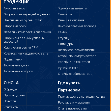
ПРОДУКЦИЯ
Амортизаторы
Тормозные шланги
Опоры стоек передней подвески
Фильтры
Наконечники рулевых тяг
Свечи зажигания
Шаровые опоры
Высоковольтные провода
Детали и комплекты сцепления
Ремни
Шарниры равных угловых
Ступицы
скоростей
Цилиндры
Комплекты ремня ГРМ
Щетки стеклоочистителя
Крестовины карданного вала
Отбойники амортизатора
Подшипники
Ролики и натяжители
Тормозные диски
Рулевые тяги
Тормозные колодки
Стойки стабилизатора
О HOLA
Где купить
О бренде
Партнерам
Производство
Преимущества сотрудничества
Новости
Реклама и маркетинг
Контакты
Стать партнерами