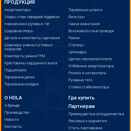
ПРОДУКЦИЯ
Амортизаторы
Тормозные шланги
Опоры стоек передней подвески
Фильтры
Наконечники рулевых тяг
Свечи зажигания
Шаровые опоры
Высоковольтные провода
Детали и комплекты сцепления
Ремни
Шарниры равных угловых
Ступицы
скоростей
Цилиндры
Комплекты ремня ГРМ
Щетки стеклоочистителя
Крестовины карданного вала
Отбойники амортизатора
Подшипники
Ролики и натяжители
Тормозные диски
Рулевые тяги
Тормозные колодки
Стойки стабилизатора
О HOLA
Где купить
О бренде
Партнерам
Производство
Преимущества сотрудничества
Новости
Реклама и маркетинг
Контакты
Стать партнерами