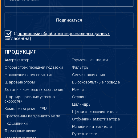
Подписаться
С
правилами обработки персональных данных
согласен(на)
ПРОДУКЦИЯ
Амортизаторы
Тормозные шланги
Опоры стоек передней подвески
Фильтры
Наконечники рулевых тяг
Свечи зажигания
Шаровые опоры
Высоковольтные провода
Детали и комплекты сцепления
Ремни
Шарниры равных угловых
Ступицы
скоростей
Цилиндры
Комплекты ремня ГРМ
Щетки стеклоочистителя
Крестовины карданного вала
Отбойники амортизатора
Подшипники
Ролики и натяжители
Тормозные диски
Рулевые тяги