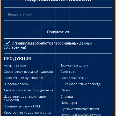
Подписаться
С
правилами обработки персональных данных
согласен(на)
ПРОДУКЦИЯ
Амортизаторы
Тормозные шланги
Опоры стоек передней подвески
Фильтры
Наконечники рулевых тяг
Свечи зажигания
Шаровые опоры
Высоковольтные провода
Детали и комплекты сцепления
Ремни
Шарниры равных угловых
Ступицы
скоростей
Цилиндры
Комплекты ремня ГРМ
Щетки стеклоочистителя
Крестовины карданного вала
Отбойники амортизатора